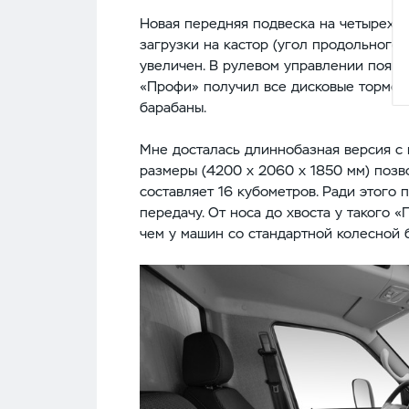
Новая передняя подвеска на четырех 
загрузки на кастор (угол продольного 
увеличен. В рулевом управлении появил
«Профи» получил все дисковые тормоз
барабаны.
Мне досталась длиннобазная версия с
размеры (4200 х 2060 х 1850 мм) позв
составляет 16 кубометров. Ради этого
передачу. От носа до хвоста у такого «
чем у машин со стандартной колесной ба