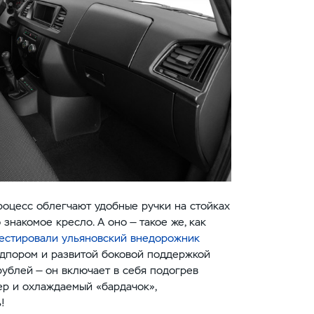
роцесс облегчают удобные ручки на стойках
знакомое кресло. А оно — такое же, как
естировали ульяновский внедорожник
одпором и развитой боковой поддержкой
рублей — он включает в себя подогрев
ер и охлаждаемый «бардачок»,
!