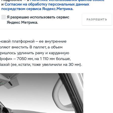
и
Согласии на обработку персональных данных
продольных рычагах снижает влияние
посредством сервиса Яндекс.Метрика
.
наклона оси поворота колеса), ход сжатия
Я разрешаю использовать сервис
ся демпфер, а тяги стали жестче. Наконец,
РАЗРЕШИТЬ
Яндекс Метрика.
ные механизмы — раньше сзади были
 новой платформой — ее внутренние
оляют вместить 8 паллет, а объем
 пришлось удлинить раму и карданную
Профи» — 7050 мм, на 1 110 мм больше,
зой (ее, кстати, тоже увеличили на 30 мм).