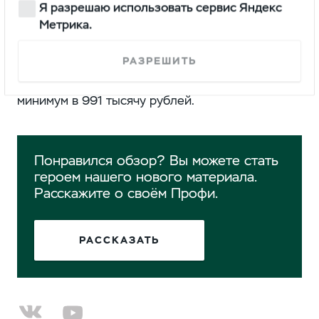
Я разрешаю использовать сервис Яндекс
Метрика.
Сколько денег просят за Профи-пожарного, нам
узнать не удалось, ну а его прообраз 2020 года
РАЗРЕШИТЬ
выпуска с полным приводом и двухрядной
кабиной оценивается сейчас у дилеров как
минимум в 991 тысячу рублей.
Понравился обзор? Вы можете стать
героем нашего нового материала.
Расскажите о своём Профи.
РАССКАЗАТЬ