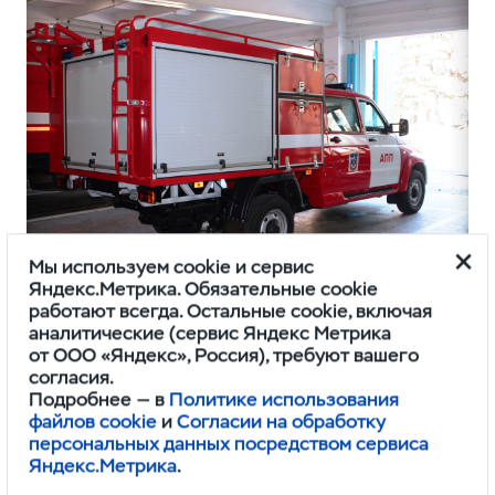
Мы используем cookie и сервис
Яндекс.Метрика. Обязательные cookie
работают всегда. Остальные cookie, включая
аналитические (сервис Яндекс Метрика
В хозяйственном отсеке с рольставнями
от ООО «Яндекс», Россия), требуют вашего
располагается самое разнообразное
согласия.
Подробнее — в
Политике использования
спасательное оборудование, а также пожарные
файлов cookie
и
Согласии на обработку
рукава и огнетушители. На крыше отсека, куда
персональных данных посредством сервиса
ведут лесенки на корме, закреплена
Яндекс.Метрика
.
трехколенная лестница.